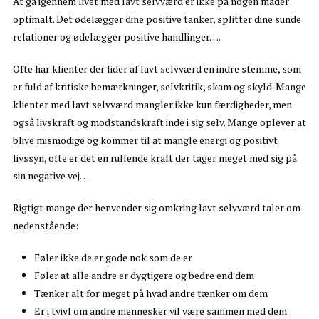
At gå igennem livet med lavt selvværd er ikke på nogen måder
optimalt. Det ødelægger dine positive tanker, splitter dine sunde
relationer og ødelægger positive handlinger….
Ofte har klienter der lider af lavt selvværd en indre stemme, som
er fuld af kritiske bemærkninger, selvkritik, skam og skyld. Mange
klienter med lavt selvværd mangler ikke kun færdigheder, men
også livskraft og modstandskraft inde i sig selv. Mange oplever at
blive mismodige og kommer til at mangle energi og positivt
livssyn, ofte er det en rullende kraft der tager meget med sig på
sin negative vej…
Rigtigt mange der henvender sig omkring lavt selvværd taler om
nedenstående:
Føler ikke de er gode nok som de er
Føler at alle andre er dygtigere og bedre end dem
Tænker alt for meget på hvad andre tænker om dem
Er i tvivl om andre mennesker vil være sammen med dem