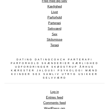
Fred med dig selv
Kærlighed
Livet
Parforhold
Parterapi
Selvværd
Sex
Skilsmisse
Terapi
DATING DATINGCOACH PARTERAPI
PARFORHOLD SKÆNDERIER KÆRLIGHED
UDFORDRINGER SKØDSTRUP ÅRHUS
KÆRESTER JALOUSI PSYKOLOGI MÆND
KVINDER SEX SAMLIV UTRYG USIKKER
SELVVÆRD
Log in
Entries feed
Comments feed
WordPress.org