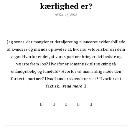
kærlighed er?
APRIL 16, 2018
Jeg synes, der mangler et detaljeret og nuanceret evidensbillede
af kvinders og mænds oplevelse af, hvorfor vi forelsker os i dem
vi gør. Hvorfor er det, at vores partner bringer det bedste og
værste frem i os? Hvorfor er romantisk tiltrækning så
uhåndgribelig og lunefuld? Hvorfor vil man aldrig møde den
forkerte partner? Hvad bunder skænderierne i? Hvorfor det
faktisk…
read more