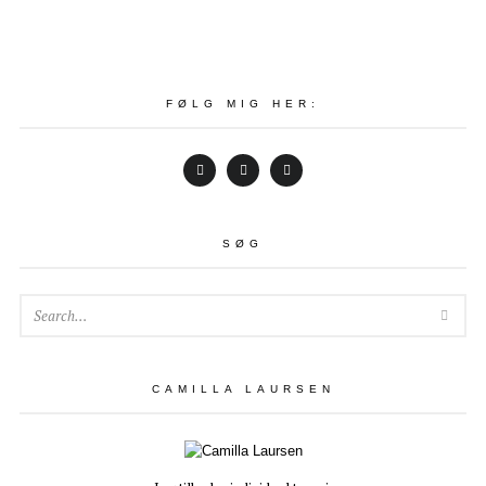
FØLG MIG HER:
SØG
SEA
CAMILLA LAURSEN