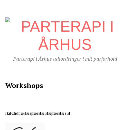
Parterapi i Århus udfordringer i mit parforhold
Workshops
lkjfdfjdfjæjfæsjfæsjfæljfæjfæsjfæsljf