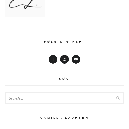
FØLG MIG HER:
SØG
SEA
CAMILLA LAURSEN